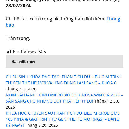
28/07/2024
Chi tiết xin xem trong file thông báo đính kèm:
Thông
báo
Trân trọng.
Post Views:
505
Bài viết mới
CHIÊU SINH KHÓA ĐÀO TẠO: PHÂN TÍCH DỮ LIỆU GIẢI TRÌNH
TỰ GEN THẾ HỆ MỚI VÀ ỨNG DỤNG LÂM SÀNG – KHÓA 6
Tháng 2 3, 2026
NHÌN LẠI HÀNH TRÌNH MICROBIOLOGY NOVA WINTER 2025 –
SẴN SÀNG CHO NHỮNG ĐỘT PHÁ TIẾP THEO!
Tháng 12 30,
2025
KHÓA HỌC CHUYÊN SÂU PHÂN TÍCH DỮ LIỆU MICROBIOME
16S rRNA & GIẢI TRÌNH TỰ GEN THẾ HỆ MỚI (NGS) – ĐĂNG
KÝ NGAY!
Tháng 5 20, 2025