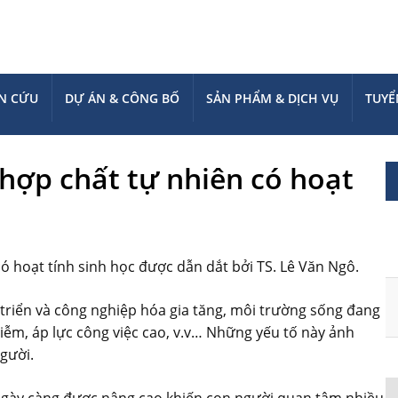
N CỨU
DỰ ÁN & CÔNG BỐ
SẢN PHẨM & DỊCH VỤ
TUYỂ
ợp chất tự nhiên có hoạt
 hoạt tính sinh học được dẫn dắt bởi TS. Lê Văn Ngô.
 triển và công nghiệp hóa gia tăng, môi trường sống đang
iễm, áp lực công việc cao, v.v… Những yếu tố này ảnh
gười.
ngày càng được nâng cao khiến con người quan tâm nhiều