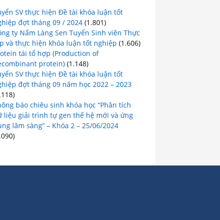
yển SV thực hiện Đề tài khóa luận tốt
hiệp đợt tháng 09 / 2024
(1.801)
ông ty Nấm Làng Sen Tuyển Sinh viên Thực
p và thực hiện khóa luận tốt nghiệp
(1.606)
otein tái tổ hợp (Production of
ecombinant protein)
(1.148)
yển SV thực hiện Đề tài khóa luận tốt
ghiệp đợt tháng 09 năm học 2022 – 2023
.118)
hông báo chiêu sinh khóa học “Phân tích
 liệu giải trình tự gen thế hệ mới và ứng
ụng lâm sàng” – Khóa 2 – 25/06/2024
.090)