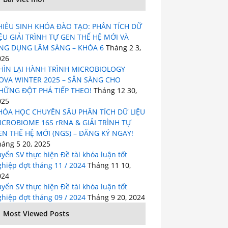
HIÊU SINH KHÓA ĐÀO TẠO: PHÂN TÍCH DỮ
IỆU GIẢI TRÌNH TỰ GEN THẾ HỆ MỚI VÀ
NG DỤNG LÂM SÀNG – KHÓA 6
Tháng 2 3,
026
HÌN LẠI HÀNH TRÌNH MICROBIOLOGY
OVA WINTER 2025 – SẴN SÀNG CHO
HỮNG ĐỘT PHÁ TIẾP THEO!
Tháng 12 30,
025
HÓA HỌC CHUYÊN SÂU PHÂN TÍCH DỮ LIỆU
ICROBIOME 16S rRNA & GIẢI TRÌNH TỰ
EN THẾ HỆ MỚI (NGS) – ĐĂNG KÝ NGAY!
háng 5 20, 2025
yển SV thực hiện Đề tài khóa luận tốt
hiệp đợt tháng 11 / 2024
Tháng 11 10,
024
yển SV thực hiện Đề tài khóa luận tốt
hiệp đợt tháng 09 / 2024
Tháng 9 20, 2024
Most Viewed Posts