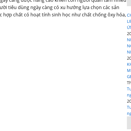
gười tiêu dùng ngày càng có xu hướng lựa chọn các sản
 hợp chất có hoạt tính sinh học như chất chống ôxy hóa,
C
L
Ứ
2
N
N
N
2
K
M
G
T
Tu
ng
2
Tu
ng