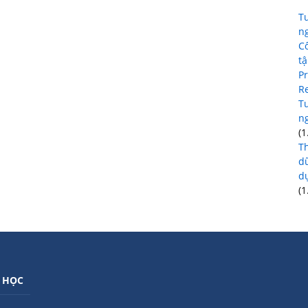
Tu
ng
C
tậ
Pr
R
Tu
n
(1
T
dữ
d
(1
 HỌC