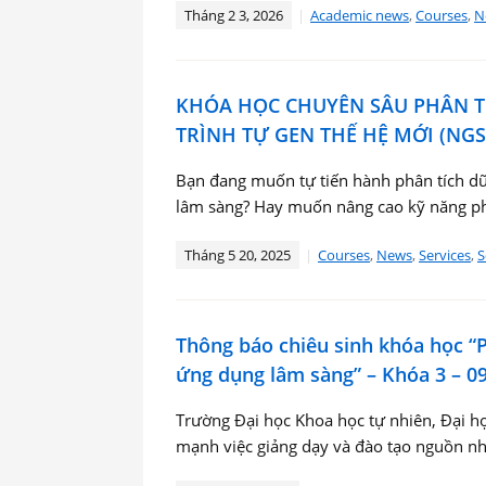
Tháng 2 3, 2026
Academic news
,
Courses
,
N
KHÓA HỌC CHUYÊN SÂU PHÂN TÍ
TRÌNH TỰ GEN THẾ HỆ MỚI (NGS
Bạn đang muốn tự tiến hành phân tích dữ l
lâm sàng? Hay muốn nâng cao kỹ năng ph
Tháng 5 20, 2025
Courses
,
News
,
Services
,
S
Thông báo chiêu sinh khóa học “Ph
ứng dụng lâm sàng” – Khóa 3 – 0
Trường Đại học Khoa học tự nhiên, Đại họ
mạnh việc giảng dạy và đào tạo nguồn nh