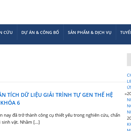
N CỨU
DỰ ÁN & CÔNG BỐ
SẢN PHẨM & DỊCH VỤ
TUYỂ
C
L
Ứ
2
N TÍCH DỮ LIỆU GIẢI TRÌNH TỰ GEN THẾ HỆ
=
N
 KHÓA 6
N
N
iện nay đã trở thành công cụ thiết yếu trong nghiên cứu, chẩn
2
i sinh vật. Nhằm […]
K
M