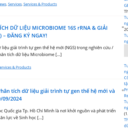
ews
,
Services
,
Services & Products
G
T
Tu
ng
CH DỮ LIỆU MICROBIOME 16S rRNA & GIẢI
=
2
) – ĐĂNG KÝ NGAY!
Tu
ng
iệu giải trình tự gen thế hệ mới (NGS) trong nghiên cứu /
ân tích dữ liệu Microbiome […]
Tu
ervices & Products
ng
C
tậ
Pr
ân tích dữ liệu giải trình tự gen thế hệ mới và
=
R
9/09/2024
Tu
n
c Quốc gia Tp. Hồ Chí Minh là nơi khởi nguồn và phát triển
(1
ân lực về Sinh học […]
T
dữ