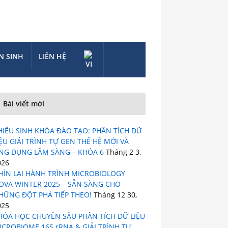
N SINH
LIÊN HỆ
Bài viết mới
HIÊU SINH KHÓA ĐÀO TẠO: PHÂN TÍCH DỮ
IỆU GIẢI TRÌNH TỰ GEN THẾ HỆ MỚI VÀ
NG DỤNG LÂM SÀNG – KHÓA 6
Tháng 2 3,
026
HÌN LẠI HÀNH TRÌNH MICROBIOLOGY
OVA WINTER 2025 – SẴN SÀNG CHO
HỮNG ĐỘT PHÁ TIẾP THEO!
Tháng 12 30,
025
HÓA HỌC CHUYÊN SÂU PHÂN TÍCH DỮ LIỆU
ICROBIOME 16S rRNA & GIẢI TRÌNH TỰ