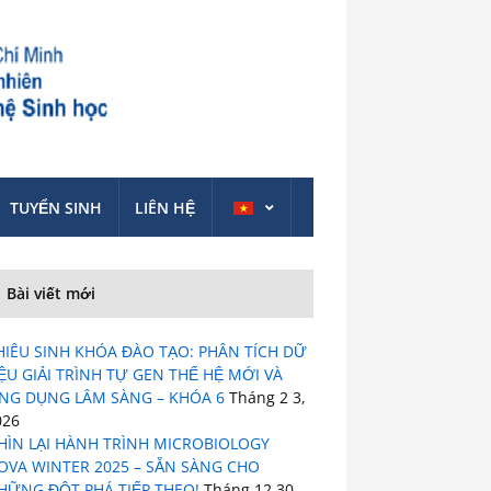
TUYỂN SINH
LIÊN HỆ
Bài viết mới
HIÊU SINH KHÓA ĐÀO TẠO: PHÂN TÍCH DỮ
IỆU GIẢI TRÌNH TỰ GEN THẾ HỆ MỚI VÀ
NG DỤNG LÂM SÀNG – KHÓA 6
Tháng 2 3,
026
HÌN LẠI HÀNH TRÌNH MICROBIOLOGY
OVA WINTER 2025 – SẴN SÀNG CHO
HỮNG ĐỘT PHÁ TIẾP THEO!
Tháng 12 30,