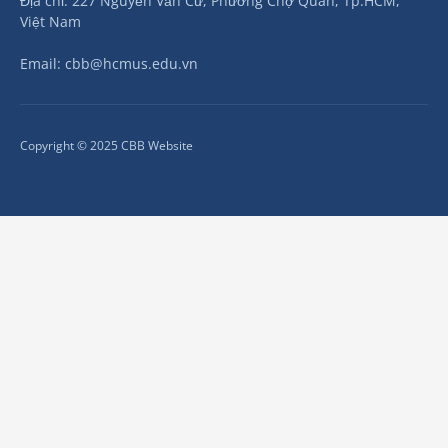
Địa chỉ: 227 Nguyễn Văn Cừ, Phường Chợ Quán, Tp.HCM,
Việt Nam
Email: cbb@hcmus.edu.vn
Copyright © 2025 CBB Website