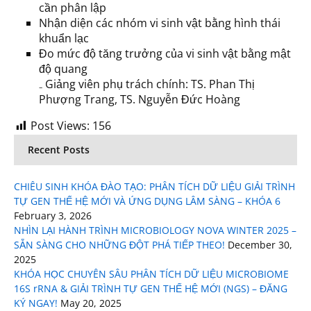
cần phân lập
Nhận diện các nhóm vi sinh vật bằng hình thái
khuẩn lạc
Đo mức độ tăng trưởng của vi sinh vật bằng mật
độ quang
₋ Giảng viên phụ trách chính: TS. Phan Thị
Phượng Trang, TS. Nguyễn Đức Hoàng
Post Views:
156
Recent Posts
CHIÊU SINH KHÓA ĐÀO TẠO: PHÂN TÍCH DỮ LIỆU GIẢI TRÌNH
TỰ GEN THẾ HỆ MỚI VÀ ỨNG DỤNG LÂM SÀNG – KHÓA 6
February 3, 2026
NHÌN LẠI HÀNH TRÌNH MICROBIOLOGY NOVA WINTER 2025 –
SẴN SÀNG CHO NHỮNG ĐỘT PHÁ TIẾP THEO!
December 30,
2025
KHÓA HỌC CHUYÊN SÂU PHÂN TÍCH DỮ LIỆU MICROBIOME
16S rRNA & GIẢI TRÌNH TỰ GEN THẾ HỆ MỚI (NGS) – ĐĂNG
KÝ NGAY!
May 20, 2025