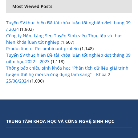
Most Viewed Posts
Tuyển SV thực hiện Đề tài khóa luận tốt nghiệp đợt tháng 09
/ 2024
(1,802)
Công ty Nấm Làng Sen Tuyển Sinh viên Thực tập và thực
hiện khóa luận tốt nghiệp
(1,607)
Production of Recombinant protein
(1,148)
Tuyển SV thực hiện Đề tài khóa luận tốt nghiệp đợt tháng 09
năm học 2022 – 2023
(1,118)
Thông báo chiêu sinh khóa học “Phân tích dữ liệu giải trình
tự gen thế hệ mới và ứng dụng lâm sàng” – Khóa 2 –
25/06/2024
(1,090)
TRUNG TÂM KHOA HỌC VÀ CÔNG NGHỆ SINH HỌC