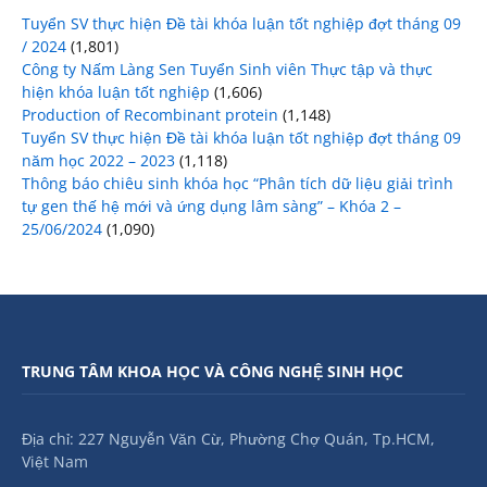
Tuyển SV thực hiện Đề tài khóa luận tốt nghiệp đợt tháng 09
/ 2024
(1,801)
Công ty Nấm Làng Sen Tuyển Sinh viên Thực tập và thực
hiện khóa luận tốt nghiệp
(1,606)
Production of Recombinant protein
(1,148)
Tuyển SV thực hiện Đề tài khóa luận tốt nghiệp đợt tháng 09
năm học 2022 – 2023
(1,118)
Thông báo chiêu sinh khóa học “Phân tích dữ liệu giải trình
tự gen thế hệ mới và ứng dụng lâm sàng” – Khóa 2 –
25/06/2024
(1,090)
TRUNG TÂM KHOA HỌC VÀ CÔNG NGHỆ SINH HỌC
Địa chỉ: 227 Nguyễn Văn Cừ, Phường Chợ Quán, Tp.HCM,
Việt Nam